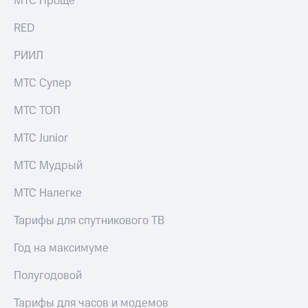
МТС Проще
информации
Информация
RED
акционерам
Документы
РИИЛ
ПАО
"МТС"
Собрания
МТС Супер
акционеров
Личный
МТС ТОП
кабинет
акционера
МТС Junior
Акционерный
капитал
МТС Мудрый
Контроль
и
МТС Налегке
аудит
Рынок
Тарифы для спутникового ТВ
акций
Год на максимуме
Описание
Программа
Полугодовой
приобретения
Порядок
Тарифы для часов и модемов
выкупа