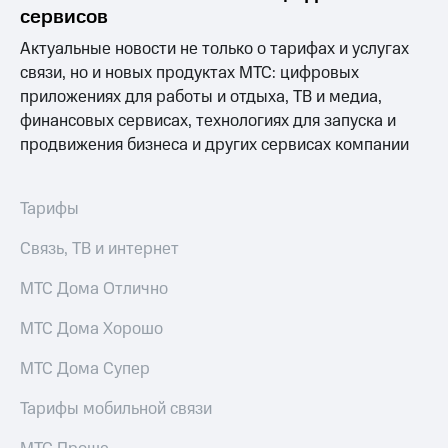
сервисов
МТС
Актуальные новости не только о тарифах и услугах
о технологиях
связи, но и новых продуктах МТС: цифровых
Достижения
приложениях для работы и отдыха, ТВ и медиа,
финансовых сервисах, технологиях для запуска и
Интервью
продвижения бизнеса и других сервисах компании
Финансовая
отчетность
Тарифы
Контакты
Связь, ТВ и интернет
Пригласить
спикера
МТС Дома Отлично
м и акционерам
МТС Дома Хорошо
Корпоративное
управление
МТС Дома Супер
Корпоративный
Тарифы мобильной связи
секретарь
Раскрытие