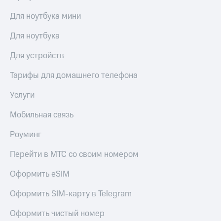
акций
Дивиденды
Для ноутбука мини
Рынок
облигаций
Для ноутбука
Описание
Для устройств
Еврооблигации-2023
Уведомление
Тарифы для домашнего телефона
о
погашении
Услуги
именных
облигаций
Мобильная связь
Другое
Роуминг
Регистратор
Реквизиты
Перейти в МТС со своим номером
Контакты
йчивое развитие
Оформить eSIM
и деловая этика
На главную
Оформить SIM-карту в Telegram
Оформить чистый номер