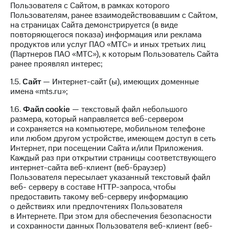
Интернет,
Выбрать
Пользователя с Сайтом, в рамках которого
ТВ и телефон
красивый
Пользователям, ранее взаимодействовавшим с Сайтом,
для дома
номер
на страницах Сайта демонстрируется (в виде
повторяющегося показа) информация или реклама
Заменить
продуктов или услуг ПАО «МТС» и иных третьих лиц
Услуги
SIM-
(Партнеров ПАО «МТС»), к которым Пользователь Сайта
карту
ранее проявлял интерес;
Личный
кабинет
Перейти
1.5.
Сайт
— Интернет-сайт (ы), имеющих доменные
интернета
на
имена «mts.ru»;
и
eSIM
ТВ
1.6.
Файл сookie
— текстовый файл небольшого
Личный
размера, который направляется веб-сервером
Для дома
кабинет
и сохраняется на компьютере, мобильном телефоне
Выберите
спутникового
или любом другом устройстве, имеющем доступ в сеть
и подключите
ТВ
Интернет, при посещении Сайта и/или Приложения.
ТВ
Скачать
Каждый раз при открытии страницы соответствующего
с выгодным
приложение
интернет-сайта веб-клиент (веб-браузер)
тарифом
Мой
Пользователя пересылает указанный текстовый файл
МТС
веб- серверу в составе HTTP-запроса, чтобы
Акции
Тарифы
предоставить такому веб-серверу информацию
Интернет,
о действиях или предпочтениях Пользователя
ТВ и телефон
в Интернете. При этом для обеспечения безопасности
Видеонаблюдение
для дома
и сохранности данных Пользователя веб-клиент (веб-