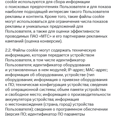
cookie используются для сбора информации
КИОН
Кино,
о поисковых предпочтениях Пользователя и для показа
Строки
музыка,
наиболее подходящей интересам такого Пользователя
книги
рекламы и контента. Кроме того, такие файлы cookie
Live
и не
могут использоваться для ограничения числа показов
только
рекламы и уникальных предложений для
Гудок
Пользователя, а также для оценки эффективности
Безопасность
проводимых ПАО «МТС» и его партнерами рекламных
Мой
кампаний (оценка конверсии).
МТС
Финансы
2.2. Файлы cookie могут содержать техническую
Все
Детям
информацию, которая передается устройством
приложения
и родителям
Пользователя, в том числе идентификатор
Пользователя; идентификатор оборудования
Инвестиции
Здоровье
и установленных в нем модулей; IP-адрес; MAC-адрес;
и фитнес
информация об оборудовании, устройстве (тип
Получайте
оборудования; информация о привязке оборудования
доход
Приложения
к ПО; техническая конфигурация устройства; сведения
онлайн
от МТС
об операционной системы; объем памяти устройства
и свободное место; информация о производительности
Страхование
Акции
аккумулятора устройства; информация
о местонахождения (страна, город) устройства
Покупка
Приложения
Пользователя); сведения о программном обеспечении
полисов
КИОН
(версия ПО; идентификатор ПО параметры
онлайн