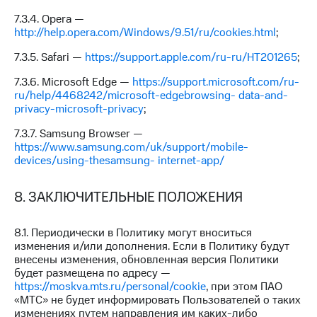
7.3.4. Opera —
http://help.opera.com/Windows/9.51/ru/cookies.html
;
7.3.5. Safari —
https://support.apple.com/ru-ru/HT201265
;
7.3.6. Microsoft Edge —
https://support.microsoft.com/ru-
ru/help/4468242/microsoft-edgebrowsing- data-and-
privacy-microsoft-privacy
;
7.3.7. Samsung Browser —
https://www.samsung.com/uk/support/mobile-
devices/using-thesamsung- internet-app/
8. ЗАКЛЮЧИТЕЛЬНЫЕ ПОЛОЖЕНИЯ
8.1. Периодически в Политику могут вноситься
изменения и/или дополнения. Если в Политику будут
внесены изменения, обновленная версия Политики
будет размещена по адресу —
https://moskva.mts.ru/personal/cookie
, при этом ПАО
«МТС» не будет информировать Пользователей о таких
изменениях путем направления им каких-либо