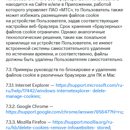
находится на Сайте и/или в Приложении, работой
которого управляет ПАО «МТС», то Пользователь также
может избежать размещения файлов cookie
на устройстве Пользователя, задав соответствующие
настройки веб-браузера. Срок хранения «браузерных»
файлов cookie ограничен. Однако аналогичные
технологические решения, такие как локальное
хранилище на устройстве Пользователя, не имеют
встроенной системы самостоятельного удаления
по истечении времени, и соответственно, файлы
должны быть удалены Пользователем самостоятельно.
7.3. Примеры руководств по блокировке и удалению
файлов cookie в различных браузерах для ПК и Mac
7.3.1. Internet Explorer —
https://support.microsoft.com/ru-
ru/help/17442/windows-internetexplorer- delete-
manage-cookies
;
7.3.2. Google Chrome —
https://support.google.com/chrome/answer/95647?hl=ru
;
7.3.3. Mozilla Firefox —
https://support.mozilla.org/ru-
ru/kb/delete-cookies-remove-infowebsites- stored
;