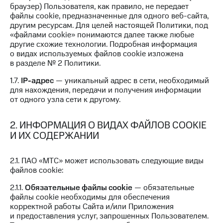
для дома
браузер) Пользователя, как правило, не передает
файлы cookie, предназначенные для одного веб-сайта,
Услуги
другим ресурсам. Для целей настоящей Политики, под
290 ₽/
«файлами cookie» понимаются далее также любые
мес
Акции
другие схожие технологии. Подробная информация
о видах используемых файлов cookie изложена
МТС
Домашний
в разделе № 2 Политики.
Premium
интернет
1.7.
IP-адрес
— уникальный адрес в сети, необходимый
Подписка
Домашнее
для нахождения, передачи и получения информации
на гигабайты
ТВ
от одного узла сети к другому.
интернета,
фильмы,
Спутниковое
музыка
2. ИНФОРМАЦИЯ О ВИДАХ ФАЙЛОВ COOKIE
ТВ
и многое
И ИХ СОДЕРЖАНИИ
другое
Домашний
телефон
Семейная
2.1. ПАО «МТС» может использовать следующие виды
группа
файлов cookie:
Перейти
в МТС
Скидка
2.1.1.
Обязательные файлы cookie
— обязательные
со своим
на тарифы,
файлы cookie необходимы для обеспечения
номером
общие
корректной работы Сайта и/или Приложения
подписки
и предоставления услуг, запрошенных Пользователем.
Поддержка
и услуги,