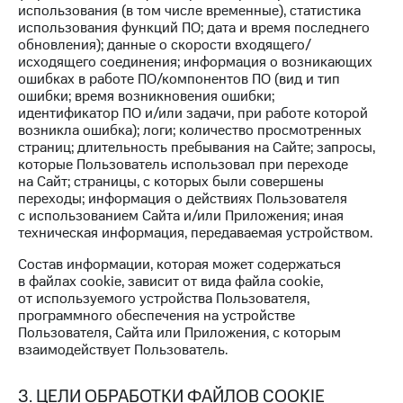
использования (в том числе временные), статистика
КИОН
использования функций ПО; дата и время последнего
Скидка 30%
Музыка
обновления); данные о скорости входящего/
на связь
исходящего соединения; информация о возникающих
КИОН
ошибках в работе ПО/компонентов ПО (вид и тип
С картой
Строки
ошибки; время возникновения ошибки;
МТС
идентификатор ПО и/или задачи, при работе которой
Деньги
Live
возникла ошибка); логи; количество просмотренных
страниц; длительность пребывания на Сайте; запросы,
МТС
Гудок
которые Пользователь использовал при переходе
Накопления
на Сайт; страницы, с которых были совершены
Мой
переходы; информация о действиях Пользователя
Откладывайте
МТС
с использованием Сайта и/или Приложения; иная
деньги
техническая информация, передаваемая устройством.
и получайте
Все
доход 15%
приложения
Состав информации, которая может содержаться
в файлах cookie, зависит от вида файла cookie,
Акции
Финансы
от используемого устройства Пользователя,
Инвестиции
Условия
программного обеспечения на устройстве
пополнения
Пользователя, Сайта или Приложения, с которым
Получайте
взаимодействует Пользователь.
доход
Скидка
онлайн
30%
на связь
3. ЦЕЛИ ОБРАБОТКИ ФАЙЛОВ COOKIE
Страхование