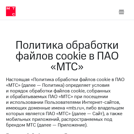
Перенести
ка 30% на связь
обильная связь
Сервисы и подписки
Интернет-магазин
Для дома
Скидка 30% на связь
Личные кабинеты
Финансы
Приложения
номер
ичные кабинеты
в МТС
Мобильная
связь
Тарифы
Интернет
Политика обработки
и
ТВ
файлов cookie в ПАО
Услуги
Спутниковое
«МТС»
ТВ
Роуминг
МТС
Настоящая «Политика обработки файлов cookie в ПАО
Деньги
«МТС» (далее — Политика) определяет условия
Личный
и порядок обработки файлов cookie, собранных
кабинет
Мобильная связь
и обрабатываемых ПАО «МТС» при посещении
Скачать
Перенести
и использовании Пользователями Интернет-сайтов,
приложение
номер
имеющих доменные имена «mts.ru», либо владельцем
Мой
в МТС
которых является ПАО «МТС» (далее — Сайт), а также
МТС
мобильных приложений, распространяемых под
Акции
Тарифы
брендом МТС (далее — Приложение).
Скидка 30%
Услуги