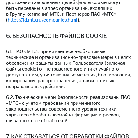
достижения заявленных целей файлы cookie могут
и
быть переданы в адрес организаций, входящих
скидки
в Группу компаний МТС, и Партнеров ПАО «МТС»
(
https://id.mts.ru/companies.html
).
Все
товары
6. БЕЗОПАСНОСТЬ ФАЙЛОВ COOKIE
6.1. ПАО «МТС» принимает все необходимые
технические и организационно-правовые меры в целях
обеспечения защиты данных Пользователя (включая
файлы cookie) от неправомерного или случайного
доступа к ним, уничтожения, изменения, блокирования,
копирования, распространения, а также от иных
неправомерных действий.
6.2. Технические меры безопасности реализованы ПАО
«МТС» с учетом требований применимого
законодательства, современного уровня техники,
характера обрабатываемой информации и рисков,
связанных с ее обработкой.
7. КАК ОТКАЗАТЬСЯ ОТ ОБРАБОТКИ ФАЙЛОВ