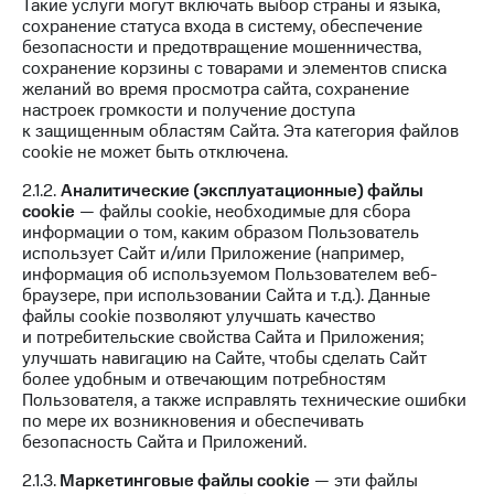
Такие услуги могут включать выбор страны и языка,
доступ
сохранение статуса входа в систему, обеспечение
висы и подписки
к геолокации
безопасности и предотвращение мошенничества,
МТС
сохранение корзины с товарами и элементов списка
Сертификаты
Premium
желаний во время просмотра сайта, сохранение
безопасности
настроек громкости и получение доступа
Подписка
к защищенным областям Сайта. Эта категория файлов
Всё
на гигабайты
cookie не может быть отключена.
интернета,
под
фильмы,
рукой
2.1.2.
Аналитические (эксплуатационные) файлы
музыка
cookie
— файлы cookie, необходимые для сбора
в Мой МТС
и многое
информации о том, каким образом Пользователь
другое
использует Сайт и/или Приложение (например,
Посмотрите,
информация об используемом Пользователем веб-
что
Семейная
браузере, при использовании Сайта и т.д.). Данные
полезного
группа
файлы cookie позволяют улучшать качество
есть
и потребительские свойства Сайта и Приложения;
в нашем
Скидка
улучшать навигацию на Сайте, чтобы сделать Сайт
приложении
на тарифы,
более удобным и отвечающим потребностям
общие
Пользователя, а также исправлять технические ошибки
КИОН
подписки
по мере их возникновения и обеспечивать
и услуги,
безопасность Сайта и Приложений.
КИОН
доступ
Музыка
к геолокации
2.1.3.
Маркетинговые файлы cookie
— эти файлы