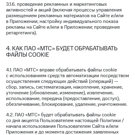
Пополнить
3.1.6. проведение рекламных и маркетинговых
номер
активностей и акций (включая процессы управления
МТС
размещением рекламных материалов на Сайте и/или
в Приложении; настройку индивидуального показа
Настройки
рекламы на Сайте и/или в Приложении; проведение
автоплатежа
ретаргетинга).
Пополнить
4. КАК ПАО «МТС» БУДЕТ ОБРАБАТЫВАТЬ
номер
ФАЙЛЫ COOKIE
другого
оператора
4.1. ПАО «МТС» вправе обрабатывать файлы cookie
Оплата
с использованием средств автоматизации посредством
интернета
осуществления следующих действий (операций) —
и
сбор, запись, систематизация, накопление, хранение,
ТВ
уточнение (обновление, изменение), извлечение,
использование, передача (предоставление, доступ),
Переводы
обезличивание, блокирование, удаление, уничтожение.
с
телефона
4.2. ПАО «МТС» будет обрабатывать файлы cookie
на карту
со дня акцепта Пользователем настоящей Политики /
начала использования Пользователем Сайта и/или
МТС Pay
Приложения и до момента достижения заявленных