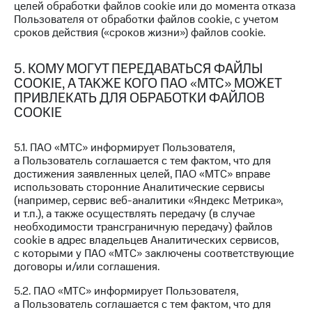
целей обработки файлов cookie или до момента отказа
Оплата
Пользователя от обработки файлов cookie, с учетом
по QR-
сроков действия («сроков жизни») файлов cookie.
коду
за границей
5. КОМУ МОГУТ ПЕРЕДАВАТЬСЯ ФАЙЛЫ
COOKIE, А ТАКЖЕ КОГО ПАО «МТС» МОЖЕТ
тернет-магазин
Смартфоны
ПРИВЛЕКАТЬ ДЛЯ ОБРАБОТКИ ФАЙЛОВ
COOKIE
Наушники
и
5.1. ПАО «МТС» информирует Пользователя,
колонки
а Пользователь соглашается с тем фактом, что для
достижения заявленных целей, ПАО «МТС» вправе
Умные
использовать сторонние Аналитические сервисы
часы
(например, сервис веб-аналитики «Яндекс Метрика»,
и
и т.п.), а также осуществлять передачу (в случае
трекеры
необходимости трансграничную передачу) файлов
cookie в адрес владельцев Аналитических сервисов,
Умный
с которыми у ПАО «МТС» заключены соответствующие
дом
договоры и/или соглашения.
Планшеты
5.2. ПАО «МТС» информирует Пользователя,
а Пользователь соглашается с тем фактом, что для
Акции