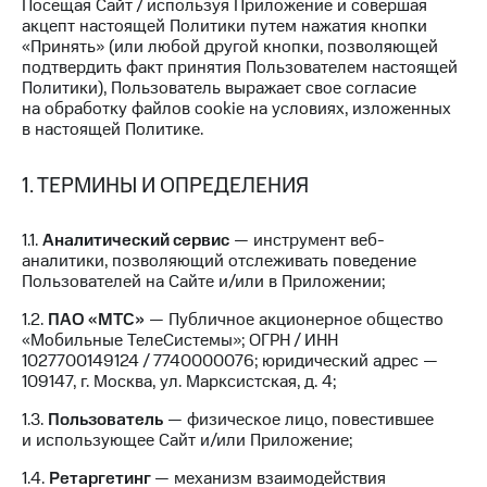
Посещая Сайт / используя Приложение и совершая
на связь
акцепт настоящей Политики путем нажатия кнопки
«Принять» (или любой другой кнопки, позволяющей
Роуминг
Тарифы
подтвердить факт принятия Пользователем настоящей
RED,
Политики), Пользователь выражает свое согласие
Семейная
РИИЛ
на обработку файлов cookie на условиях, изложенных
группа
и МТС
в настоящей Политике.
Супер
Заказать
дешевле
SIM-
1. ТЕРМИНЫ И ОПРЕДЕЛЕНИЯ
при
карту
оплате
с карты
1.1.
Аналитический сервис
— инструмент веб-
Оформить
МТС
аналитики, позволяющий отслеживать поведение
eSIM
Деньги
Пользователей на Сайте и/или в Приложении;
SIM-
Выберите
1.2.
ПАО «МТС»
— Публичное акционерное общество
карта
и подключите
«Мобильные ТелеСистемы»; ОГРН / ИНН
для
ТВ
1027700149124 / 7740000076; юридический адрес —
иностранцев
с выгодным
109147, г. Москва, ул. Марксистская, д. 4;
тарифом
Оформить
1.3.
Пользователь
— физическое лицо, повестившее
чистый
и использующее Сайт и/или Приложение;
Тарифы
номер
1.4.
Ретаргетинг
— механизм взаимодействия