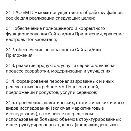
Тарифы
Покупка
3.1. ПАО «МТС» может осуществлять обработку файлов
RED,
полисов
cookie для реализации следующих целей:
РИИЛ
онлайн
и МТС Супер
3.1.1. обеспечение полноценного и корректного
дешевле
Скидка 30%
функционирования Сайта и/или Приложения, хранение
при оплате
на связь
настроек Пользователя;
с карты
МТС Деньги
С картой
3.1.2. обеспечение безопасности Сайта и/или
МТС
Приложения;
Обзоры
Деньги
товаров
3.1.3. развитие продуктов, услуг и сервисов, включая
МТС
процесс разработки, модернизации и улучшения;
Скидки
Накопления
до 40%
3.1.4. формирование персонализированных и иных
Откладывайте
на смартфоны
релевантных потребностям Пользователей,
деньги
предложений продуктов, услуг и сервисов;
и получайте
при
доход 15%
3.1.5. проведение аналитических, статистических и иных
покупке
видов исследований (включая маркетинговые
со связью
Платежи
исследования), в том числе посредством
МТС
и
использования больших объемов структурированных
переводы
и неструктурированных данных («больших данных»);