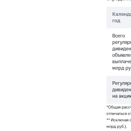
Календ
год
Всего
регуляр
дивиде
объявле
выплаче
млрд ру
Регуляр
дивиде
на акцию
*Общая расс
отличаться о
** Исключая 
млрд руб.).