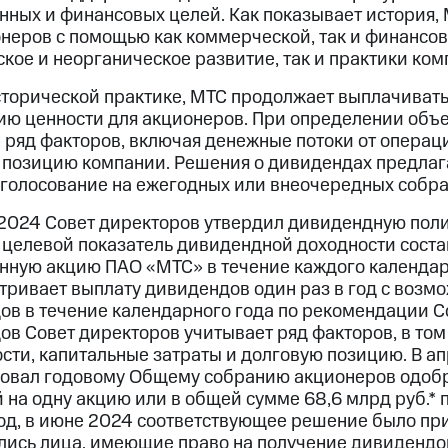
ных и финансовых целей. Как показывает история, 
неров с помощью как коммерческой, так и финансов
кое и неорганическое развитие, так и практики ко
торической практике, МТС продолжает выплачивать 
ию ценности для акционеров. При определении объ
ряд факторов, включая денежные потоки от операци
 позицию компании. Решения о дивидендах предлага
 голосование на ежегодных или внеочередных собра
2024 Совет директоров утвердил дивидендную полит
 целевой показатель дивидендной доходности состав
нную акцию ПАО «МТС» в течение каждого календар
тривает выплату дивидендов один раз в год с возм
ов в течение календарного года по рекомендации С
ов Совет директоров учитывает ряд факторов, в то
сти, капитальные затраты и долговую позицию. В а
овал годовому Общему собранию акционеров одобр
 на одну акцию или в общей сумме 68,6 млрд руб.*
од, в июне 2024 соответствующее решение было при
ись лица, имеющие право на получение дивидендов 