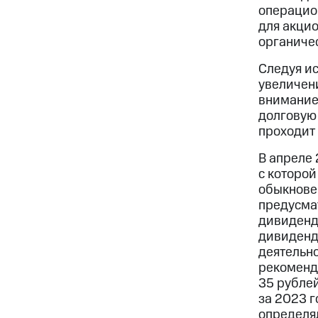
операцион
для акцио
органичес
Следуя ис
увеличен
внимание 
долговую
проходит
В апреле 
с которой
обыкнове
предусма
дивиденд
дивиденд
деятельно
рекоменд
35 рублей
за 2023 г
определял