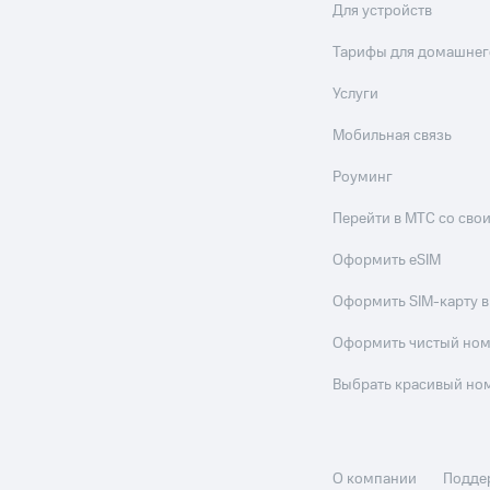
Для устройств
Тарифы для домашнег
Услуги
Мобильная связь
Роуминг
Перейти в МТС со св
Оформить eSIM
Оформить SIM-карту в
Оформить чистый но
Выбрать красивый но
О компании
Подде