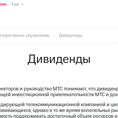
ании
Еще
ТС
Пресс-релизы
МТС о технологиях
ТС
История компании
Руководство региона
Правова
стижения
Интервью
Финансовая отчетность
Конта
рпоративное управление
Дивиденды
тивный секретарь
Раскрытие информации
Информа
ный кабинет акционера
Акционерный капитал
Конт
Порядок выкупа акций
Дивиденды
Рынок облигаци
Дивиденды
 погашении именных облигаций
Другое
Регистрато
ректоров и руководство МТС понимают, что дивиде
ющей инвестиционной привлекательности МТС и дох
идирующей телекоммуникационной компанией и циф
звивающихся, однако в то же время волатильных ры
мость поддерживать достаточный объем ресурсов и 