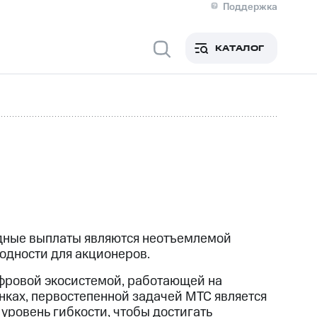
Поддержка
О МТС
я информация
Контакты
КАТАЛОГ
Медиа-центр
кты
Пригласить спикера
Инвесторам и акционерам
ция акционерам
Документы
роль и аудит
Рынок акций
й
Описание
р
Реквизиты
Контакты
Устойчивое развитие
Комплаенс и деловая этика
На главную
ндные выплаты являются неотъемлемой
одности для акционеров.
ровой экосистемой, работающей на
нках, первостепенной задачей МТС является
уровень гибкости, чтобы достигать