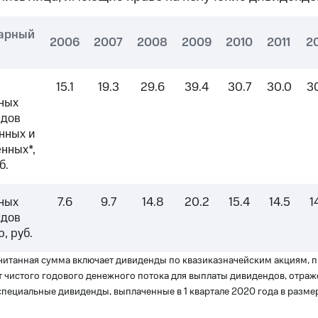
арный
2006
2007
2008
2009
2010
2011
2
15.1
19.3
29.6
39.4
30.7
30.0
3
ных
ндов
нных и
нных*,
б.
ных
7.6
9.7
14.8
20.2
15.4
14.5
1
ндов
, руб.
читанная сумма включает дивиденды по квазиказначейским акциям,
т чистого годового денежного потока для выплаты дивидендов, отра
специальные дивиденды, выплаченные в 1 квартале 2020 года в разме