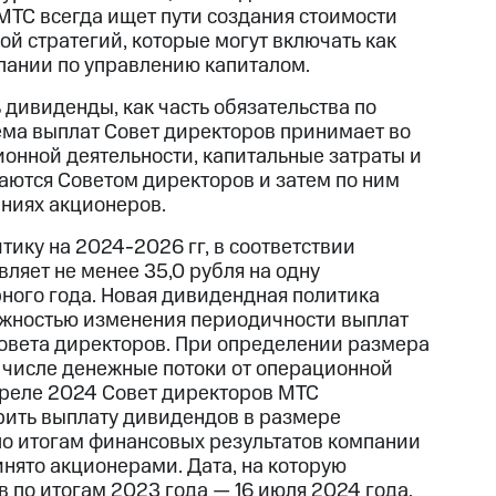
МТС всегда ищет пути создания стоимости
ой стратегий, которые могут включать как
мпании по управлению капиталом.
дивиденды, как часть обязательства по
ема выплат Совет директоров принимает во
онной деятельности, капитальные затраты и
ются Советом директоров и затем по ним
ниях акционеров.
ику на 2024-2026 гг, в соответствии
ляет не менее 35,0 рубля на одну
ного года. Новая дивидендная политика
ожностью изменения периодичности выплат
овета директоров. При определении размера
м числе денежные потоки от операционной
преле 2024 Совет директоров МТС
ить выплату дивидендов в размере
 по итогам финансовых результатов компании
нято акционерами. Дата, на которую
по итогам 2023 года — 16 июля 2024 года.