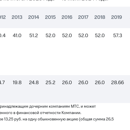
012
2013
2014
2015
2016
2017
2018
2019
0.4
41.0
51.2
52.0
52.0
52.0
52.0
57.3
4.7
19.8
24.8
25.2
26.0
26.0
26.0
28.66
 принадлежащим дочерним компаниям МТС, и может
женного в финансовой отчетности Компании.
ре 13,25 руб. на одну обыкновенную акцию (общая сумма 26,5