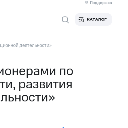
Поддержка
О МТС
я информация
Контакты
КАТАЛОГ
Медиа-центр
кты
Пригласить спикера
Инвесторам и акционерам
ция акционерам
Документы
ационной деятельности»
роль и аудит
Рынок акций
й
Описание
р
Реквизиты
Контакты
ионерами по
Устойчивое развитие
Комплаенс и деловая этика
ти, развития
На главную
ельности»