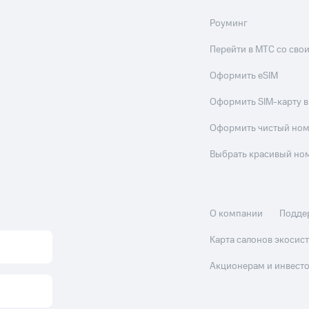
Роуминг
Перейти в МТС со св
Оформить eSIM
Оформить SIM-карту в
Оформить чистый но
Выбрать красивый но
О компании
Подде
Карта салонов экоси
Акционерам и инвест