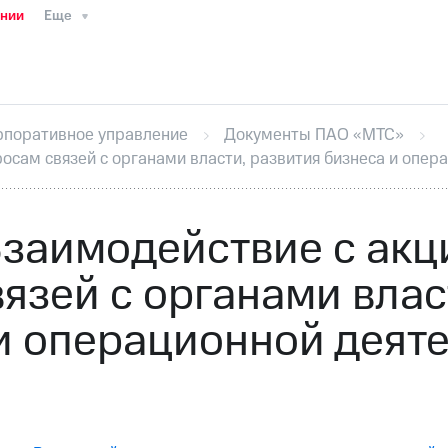
ании
Еще
ТС
Пресс-релизы
МТС о технологиях
ТС
История компании
Руководство региона
Правова
стижения
Интервью
Финансовая отчетность
Конта
рпоративное управление
Документы ПАО «МТС»
тивный секретарь
Раскрытие информации
Информа
осам связей с органами власти, развития бизнеса и опер
ный кабинет акционера
Акционерный капитал
Конт
Порядок выкупа акций
Дивиденды
Рынок облигаци
 погашении именных облигаций
Другое
Регистрато
Взаимодействие с акц
язей с органами влас
и операционной деят