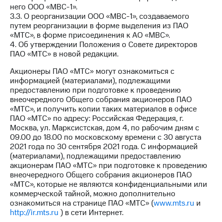
информации
него ООО «МВС-1».
Информация
3.3. О реорганизации ООО «МВС-1», создаваемого
акционерам
путем реорганизации в форме выделения из ПАО
Документы
«МТС», в форме присоединения к АО «МВС».
ПАО
4. Об утверждении Положения о Совете директоров
"МТС"
ПАО «МТС» в новой редакции.
Собрания
акционеров
Акционеры ПАО «МТС» могут ознакомиться с
Личный
информацией (материалами), подлежащими
кабинет
предоставлению при подготовке к проведению
акционера
внеочередного Общего собрания акционеров ПАО
Акционерный
«МТС», и получить копии таких материалов в офисе
капитал
ПАО «МТС» по адресу: Российская Федерация, г.
Контроль
Москва, ул. Марксистская, дом 4, по рабочим дням с
и
09.00 до 18.00 по московскому времени с 30 августа
аудит
2021 года по 30 сентября 2021 года. С информацией
Рынок
(материалами), подлежащими предоставлению
акций
акционерам ПАО «МТС» при подготовке к проведению
внеочередного Общего собрания акционеров ПАО
Описание
«МТС», которые не являются конфиденциальными или
Программа
коммерческой тайной, можно дополнительно
приобретения
ознакомиться на странице ПАО «МТС» (
www.mts.ru
и
Порядок
http://ir.mts.ru
) в сети Интернет.
выкупа