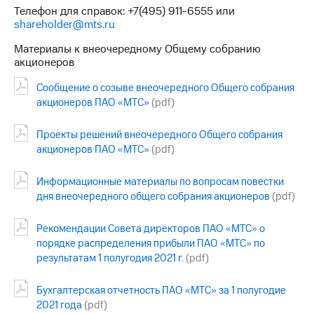
акций
Телефон для справок: +7(495) 911-6555 или
Дивиденды
shareholder@mts.ru
Рынок
облигаций
Материалы к внеочередному Общему собранию
акционеров
Описание
Сообщение о созыве внеочередного Общего собрания
Еврооблигации-2023
Уведомление
акционеров ПАО «МТС»
(pdf)
о
погашении
Проекты решений внеочередного Общего собрания
именных
акционеров ПАО «МТС»
(pdf)
облигаций
Другое
Информационные материалы по вопросам повестки
Регистратор
дня внеочередного общего собрания акционеров
(pdf)
Реквизиты
Контакты
Рекомендации Совета директоров ПАО «МТС» о
йчивое развитие
порядке распределения прибыли ПАО «МТС» по
и деловая этика
результатам 1 полугодия 2021 г.
(pdf)
На главную
Бухгалтерская отчетность ПАО «МТС» за 1 полугодие
2021 года
(pdf)