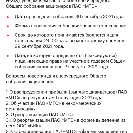
№318), уведомляем вас о созыве внеочередного
Общего собрания акционеров ПАО «МТС».
МТС
о технологиях
Дата проведения собрания: 30 сентября 2021 года.
Форма проведения собрания: заочное голосование.
Достижения
Срок, до которого принимаются бюллетени для
Интервью
голосования: 24-00 часа по московскому времени
29 сентября 2021 года.
Финансовая
отчетность
Дата, на которую определяются (фиксируются)
лица, имеющие право на участие в годовом Общем
Контакты
собрании акционеров: 27 августа 2021 года.
Вопросы повестки дня внеочередного Общего
Пригласить
собрания акционеров.
спикера
1. О распределении прибыли (выплате дивидендов) ПАО
м и акционерам
«МТС» по результатам I полугодия 2021 года.
Корпоративное
2. Об участии ПАО «МТС» в некоммерческих
управление
организациях.
3. О реорганизации ПАО «МТС».
Корпоративный
3.1. О реорганизации ПАО «МТС» в форме выделения из
секретарь
него ООО «БИК».
Раскрытие
3.2. О реорганизации ПАО «МТС» в форме выделения из