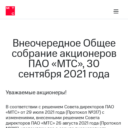
О
сторам и акционерам
Комплаенс и деловая этика
Устойчивое развитие
Медиа-центр
О МТС
О МТС
На главную
компании
О
компании
Стратегия
Стратегия
Карьера
Внеочередное Общее
в МТС
Карьера
в МТС
собрание акционеров
Пресс-
релизы
История
ПАО «МТС», 30
компании
МТС
сентября 2021 года
о технологиях
Руководство
региона
Правовая
Уважаемые акционеры!
информация
Контакты
В соответствии с решением Совета директоров ПАО
«МТС» от 29 июля 2021 года (Протокол №317) с
Медиа-центр
изменениями, внесенными решением Совета
Пресс-
директоров ПАО «МТС» 26 августа 2021 года (Протокол
релизы