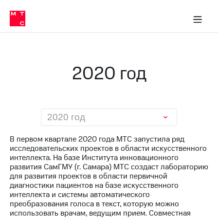
О
сторам и акционерам
Комплаенс и деловая этика
Устойчивое развитие
Медиа-центр
О МТС
О МТС
На главную
компании
О
компании
Стратегия
Стратегия
Карьера
2020 год
в МТС
Карьера
в МТС
Пресс-
релизы
История
компании
МТС
2020 год
о технологиях
Руководство
региона
В первом квартале 2020 года МТС запустила ряд
исследовательских проектов в области искусственного
Правовая
интеллекта. На базе Института инновационного
информация
развития СамГМУ (г. Самара) МТС создаст лабораторию
для развития проектов в области первичной
Контакты
диагностики пациентов на базе искусственного
интеллекта и системы автоматического
Медиа-центр
преобразования голоса в текст, которую можно
Пресс-
использовать врачам, ведущим прием. Совместная
релизы