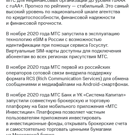
МТС для нефинансовых организаций до уровня ruAAA
с ruAA+. Прогноз по рейтингу — стабильный. Это самый
высокий уровень по национальной шкале агентства
по кредитоспособности, финансовой надежности
и финансовой прочности.
В ноябре 2020 года МТС запустила в эксплуатацию
технологию eSIM в России с возможностью
идентификации при помощи сервиса Госуслуг.
Виртуальные SIM-карты доступны для подключения
абонентам во всех регионах присутствия МТС.
В ноябре 2020 года МТС первой из российских
операторов сотовой связи внедрила поддержку
формата RCS (Rich Сommunication Services) для обмена
сообщениями и медиафайлами на Android-смартфонах.
В ноябре 2020 года МТС Банк и УК «Система Капитал»
запустили совместную брокерскую и торговую
платформу на базе мобильного приложения «MTС
Инвестиции». Платформа позволяет частным
пользователям приложения инвестировать
в инвестиционные фонды, открывать брокерские счета
и самостоятельно торговать ценными бумагами
на Московской бирже.