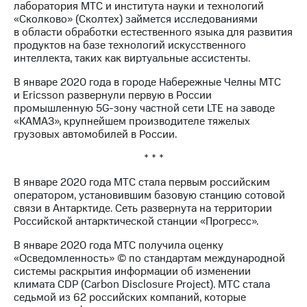
лаборатория МТС и института науки и технологий
«Сколково» (Сколтех) займется исследованиями
МТС
в области обработки естественного языка для развития
о технологиях
продуктов на базе технологий искусственного
интеллекта, таких как виртуальные ассистенты.
Достижения
В январе 2020 года в городе Набережные Челны МТС
Интервью
и Ericsson развернули первую в России
промышленную 5G-зону частной сети LTE на заводе
Финансовая
«КАМАЗ», крупнейшем производителе тяжелых
отчетность
грузовых автомобилей в России.
Контакты
* * *
Пригласить
В январе 2020 года МТС стала первым российским
спикера
оператором, установившим базовую станцию сотовой
связи в Антарктиде. Сеть развернута на территории
м и акционерам
Российской антарктической станции «Прогресс».
Корпоративное
управление
В январе 2020 года МТС получила оценку
«Осведомленность» © по стандартам международной
Корпоративный
системы раскрытия информации об изменении
секретарь
климата CDP (Carbon Disclosure Project). МТС стала
Раскрытие
седьмой из 62 российских компаний, которые