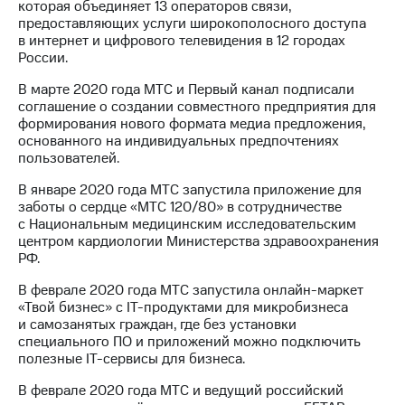
которая объединяет 13 операторов связи,
акций
предоставляющих услуги широкополосного доступа
Дивиденды
в интернет и цифрового телевидения в 12 городах
Рынок
России.
облигаций
В марте 2020 года МТС и Первый канал подписали
Описание
соглашение о создании совместного предприятия для
Еврооблигации-2023
формирования нового формата медиа предложения,
Уведомление
основанного на индивидуальных предпочтениях
о
пользователей.
погашении
именных
В январе 2020 года МТС запустила приложение для
облигаций
заботы о сердце «МТС 120/80» в сотрудничестве
Другое
с Национальным медицинским исследовательским
центром кардиологии Министерства здравоохранения
Регистратор
РФ.
Реквизиты
Контакты
В феврале 2020 года МТС запустила онлайн-маркет
йчивое развитие
«Твой бизнес» с IT-продуктами для микробизнеса
и деловая этика
и самозанятых граждан, где без установки
На главную
специального ПО и приложений можно подключить
полезные IT-сервисы для бизнеса.
В феврале 2020 года МТС и ведущий российский