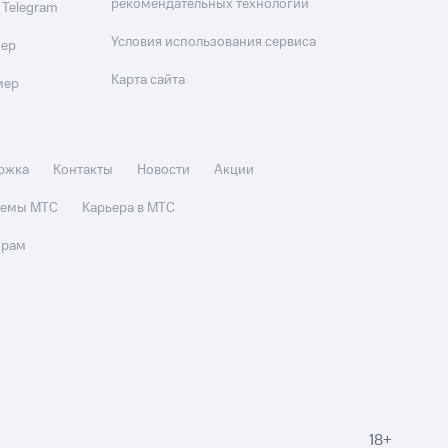
рекомендательных технологий
 Telegram
Условия использования сервиса
мер
Карта сайта
мер
ржка
Контакты
Новости
Акции
стемы МТС
Карьера в МТС
орам
18+