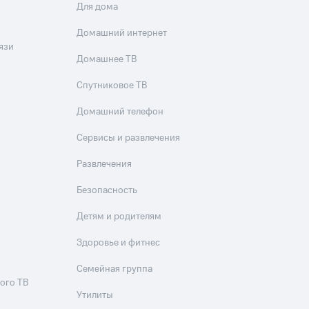
Для дома
Приложения
Домашний интернет
Финансы
язи
Домашнее ТВ
Спутниковое ТВ
Домашний телефон
Сервисы и развлечения
Развлечения
угого оператора
Оплата
Безопасность
Интернет-магазин
Детям и родителям
скидки
Все товары
Здоровье и фитнес
Семейная группа
ого ТВ
Утилиты