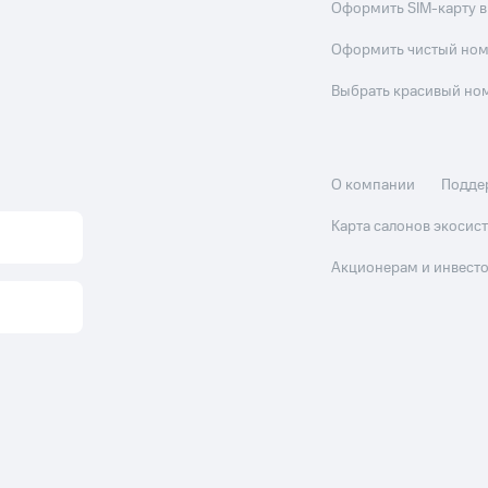
Оформить SIM-карту в
Оформить чистый но
Выбрать красивый но
О компании
Подде
Карта салонов экоси
Акционерам и инвест