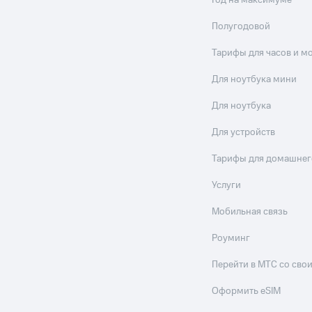
Год на максимуме
ле при оплате с карты МТС Деньги
Полугодовой
Тарифы для часов и м
Для ноутбука мини
Для ноутбука
Для устройств
Тарифы для домашнег
Услуги
Мобильная связь
Роуминг
Перейти в МТС со св
Оформить eSIM