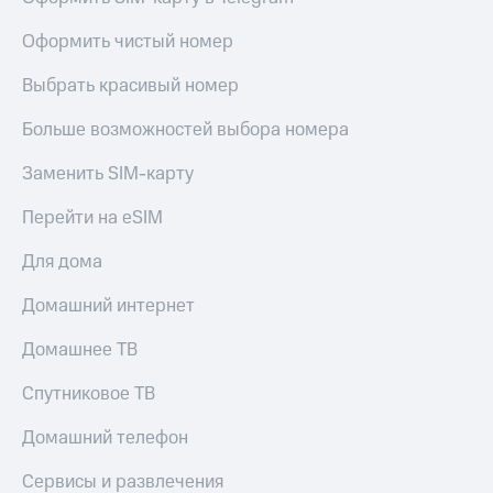
Live
и не
только
Оформить чистый номер
Гудок
Безопасность
Выбрать красивый номер
Мой
МТС
Финансы
Больше возможностей выбора номера
Все
Детям
Заменить SIM-карту
приложения
и родителям
Инвестиции
Перейти на eSIM
Здоровье
и фитнес
Получайте
Для дома
доход
Приложения
онлайн
от МТС
Домашний интернет
Страхование
Акции
Домашнее ТВ
Покупка
полисов
Приложения
Спутниковое ТВ
онлайн
КИОН
Скидка 30%
Домашний телефон
на связь
КИОН
Музыка
Сервисы и развлечения
С картой