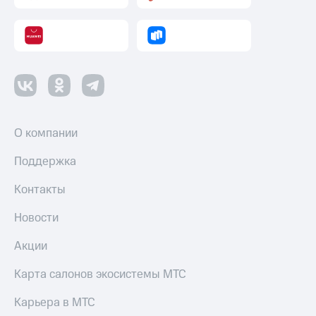
Пополнить
номер
другого
оператора
Оплата
интернета
и
ТВ
О компании
Переводы
с
Поддержка
телефона
на карту
Контакты
МТС Pay
Новости
Оплата
Акции
по QR-
коду
Карта салонов экосистемы МТС
за границей
Карьера в МТС
тернет-магазин