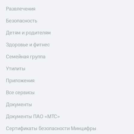
МТС
КИОН
Развлечения
Деньги
Строки
МТС
Безопасность
Накопления
Live
Откладывайте
Детям и родителям
Гудок
деньги
и получайте
Здоровье и фитнес
Мой
доход 15%
МТС
Акции
Семейная группа
Условия
Все
пополнения
приложения
Утилиты
Финансы
Скидка
Инвестиции
Приложения
30%
на связь
Получайте
Все сервисы
доход
онлайн
Тарифы
Документы
Страхование
RED,
РИИЛ
Документы ПАО «МТС»
Покупка
и МТС Супер
полисов
дешевле
Сертификаты безопасности Минцифры
онлайн
при оплате