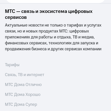
Выбрать
ТВ и телефон
красивый
для дома
номер
МТС — связь и экосистема цифровых
Услуги
сервисов
Заменить
SIM-
Личный
Актуальные новости не только о тарифах и услугах
карту
кабинет
связи, но и новых продуктах МТС: цифровых
интернета
приложениях для работы и отдыха, ТВ и медиа,
Перейти
и
финансовых сервисах, технологиях для запуска и
на
ТВ
eSIM
Личный
продвижения бизнеса и других сервисах компании
кабинет
Для дома
спутникового
Выберите
ТВ
Тарифы
и подключите
Скачать
ТВ
приложение
Связь, ТВ и интернет
с выгодным
Мой
тарифом
МТС
МТС Дома Отлично
Акции
Тарифы
МТС Дома Хорошо
Интернет,
ТВ и телефон
Видеонаблюдение
МТС Дома Супер
для дома
для дома