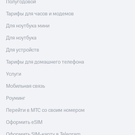
висы и подписки
Полугодовой
Сертификаты
МТС
безопасности
Premium
Тарифы для часов и модемов
Всё
Подписка
Для ноутбука мини
под
на гигабайты
рукой
интернета,
Для ноутбука
в Мой МТС
фильмы,
музыка
Для устройств
Посмотрите,
и многое
что
другое
Тарифы для домашнего телефона
полезного
Семейная
есть
группа
в нашем
Услуги
приложении
Скидка
Мобильная связь
на тарифы,
КИОН
общие
Роуминг
подписки
КИОН
и услуги,
Музыка
доступ
Перейти в МТС со своим номером
к геолокации
КИОН
Кино,
Оформить eSIM
Строки
музыка,
книги
Оформить SIM-карту в Telegram