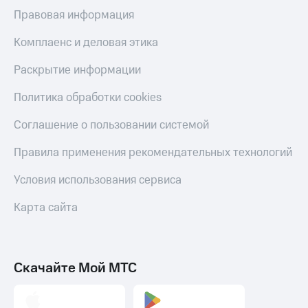
Скидка 30%
с карты
Правовая информация
на связь
МТС Деньги
Комплаенс и деловая этика
С картой
Обзоры
МТС
товаров
Раскрытие информации
Деньги
МТС
Скидки
Политика обработки cookies
Накопления
до 40%
на смартфоны
Откладывайте
Соглашение о пользовании системой
деньги
при
и получайте
Правила применения рекомендательных технологий
покупке
доход 15%
со связью
Платежи
Условия использования сервиса
МТС
и
переводы
Карта сайта
Пополнить
номер
МТС
Скачайте Мой МТС
Настройки
автоплатежа