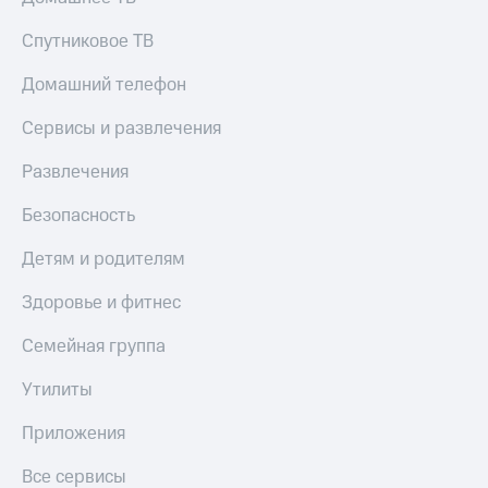
Смартфоны
Спутниковое ТВ
Наушники
и
Домашний телефон
колонки
Сервисы и развлечения
Умные
часы
Развлечения
и
трекеры
Безопасность
Умный
дом
Детям и родителям
Планшеты
Здоровье и фитнес
Акции
Семейная группа
и
скидки
Утилиты
Все
Приложения
товары
Все сервисы