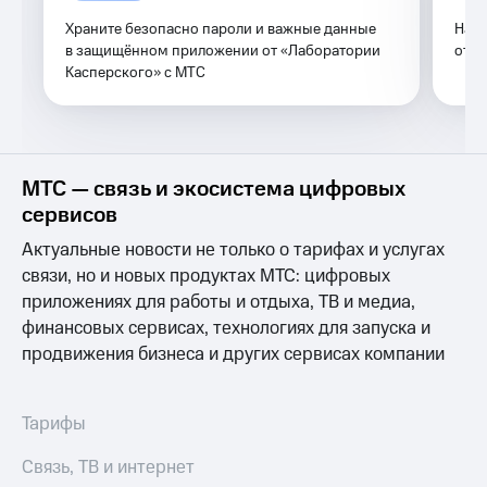
Live
и не
Храните безопасно пароли и важные данные
Над
только
Гудок
в защищённом приложении от «Лаборатории
от «
Касперского» c МТС
Безопасность
Мой
МТС
Финансы
Все
Детям
приложения
и родителям
МТС — связь и экосистема цифровых
сервисов
Инвестиции
Здоровье
и фитнес
Актуальные новости не только о тарифах и услугах
Получайте
доход
связи, но и новых продуктах МТС: цифровых
Приложения
онлайн
от МТС
приложениях для работы и отдыха, ТВ и медиа,
Страхование
финансовых сервисах, технологиях для запуска и
Акции
продвижения бизнеса и других сервисах компании
Покупка
полисов
Приложения
онлайн
КИОН
Скидка 30%
Тарифы
на связь
КИОН
Связь, ТВ и интернет
Музыка
С картой