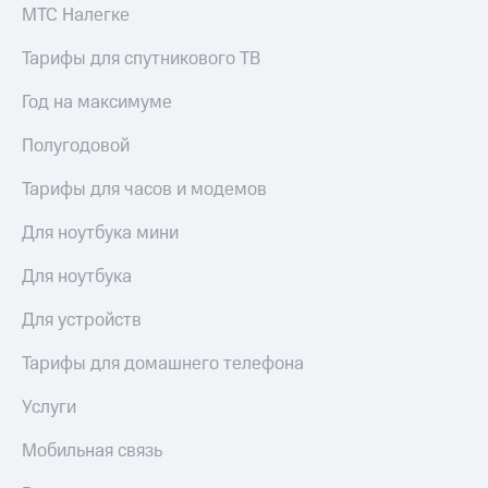
Скидка 30%
с карты
МТС Налегке
на связь
МТС Деньги
Тарифы для спутникового ТВ
С картой
Обзоры
МТС
товаров
Год на максимуме
Деньги
МТС
Скидки
Полугодовой
Накопления
до 40%
на смартфоны
Тарифы для часов и модемов
Откладывайте
деньги
при
Для ноутбука мини
и получайте
покупке
доход 15%
со связью
Для ноутбука
Платежи
МТС
и
Для устройств
переводы
Пополнить
Тарифы для домашнего телефона
номер
МТС
Услуги
Настройки
Мобильная связь
автоплатежа