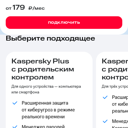
на связь
179
от
₽/мес
Роуминг
Тарифы
RED,
ПОДКЛЮЧИТЬ
Семейная
РИИЛ
группа
и МТС
Выберите подходящее
Супер
Заказать
дешевле
SIM-
при
карту
оплате
с карты
Kaspersky Plus
Kasper
Оформить
МТС
с родительским
с род
eSIM
Деньги
контролем
контр
SIM-
Выберите
карта
и подключите
Для одного устройства — компьютера
Для трёх устр
для
ТВ
или смартфона
иностранцев
с выгодным
Расшир
тарифом
Расширенная защита
от киб
Оформить
от киберугроз в режиме
реальн
чистый
Тарифы
реального времени
номер
Менед
Интернет,
Менеджер паролей