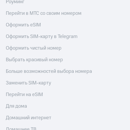
Роуминг
Пополнить
номер
Перейти в МТС со своим номером
другого
оператора
Оформить eSIM
Оплата
Оформить SIM-карту в Telegram
интернета
и
Оформить чистый номер
ТВ
Выбрать красивый номер
Переводы
с
Больше возможностей выбора номера
телефона
на карту
Заменить SIM-карту
МТС Pay
Перейти на eSIM
Оплата
по QR-
Для дома
коду
за границей
Домашний интернет
тернет-магазин
Домашнее ТВ