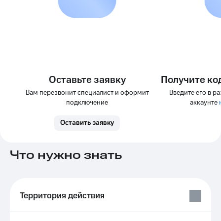
Услуги
290 ₽/
мес
Акции
МТС
Домашний
Premium
интернет
Подписка
Домашнее
на гигабайты
Оставьте заявку
Получите ко
ТВ
интернета,
Вам перезвонит специалист и оформит
Введите его в р
фильмы,
Спутниковое
музыка
подключение
аккаунте
ТВ
и многое
другое
Оставить заявку
Домашний
Семейная
телефон
группа
Что нужно знать
Перейти
Скидка
в МТС
на тарифы,
со своим
общие
номером
подписки
Территория действия
и услуги,
Поддержка
доступ
к геолокации