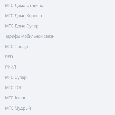
МТС
КИОН
МТС Дома Отлично
Деньги
Строки
МТС
МТС Дома Хорошо
Накопления
Live
МТС Дома Супер
Откладывайте
Гудок
деньги
Тарифы мобильной связи
и получайте
Мой
доход 15%
МТС
МТС Проще
Акции
Условия
Все
RED
пополнения
приложения
Финансы
Скидка
РИИЛ
Инвестиции
30%
МТС Супер
на связь
Получайте
доход
МТС ТОП
онлайн
Тарифы
Страхование
RED,
МТС Junior
РИИЛ
Покупка
и МТС Супер
полисов
дешевле
МТС Мудрый
онлайн
при оплате