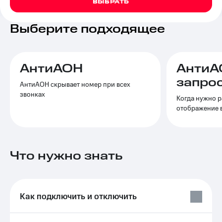
ВЫБРАТЬ
на связь
Выберите подходящее
Роуминг
Тарифы
RED,
Семейная
РИИЛ
группа
и МТС
Супер
АнтиАОН
АнтиА
Заказать
дешевле
запро
SIM-
при
АнтиАОН скрывает номер при всех
карту
оплате
звонках
Когда нужно р
с карты
отображение 
Оформить
МТС
eSIM
Деньги
SIM-
Выберите
карта
и подключите
Что нужно знать
для
ТВ
иностранцев
с выгодным
тарифом
Оформить
чистый
Как подключить и отключить
Тарифы
номер
Интернет,