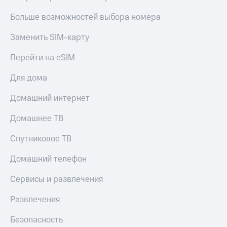
МТС
КИОН
Деньги
Больше возможностей выбора номера
Строки
МТС
Накопления
Заменить SIM-карту
Live
Откладывайте
Перейти на eSIM
Гудок
деньги
и получайте
Мой
Для дома
доход 15%
МТС
Акции
Домашний интернет
Условия
Все
пополнения
приложения
Домашнее ТВ
Финансы
Скидка
Инвестиции
Спутниковое ТВ
30%
на связь
Получайте
Домашний телефон
доход
онлайн
Тарифы
Сервисы и развлечения
Страхование
RED,
РИИЛ
Развлечения
Покупка
и МТС Супер
полисов
дешевле
Безопасность
онлайн
при оплате