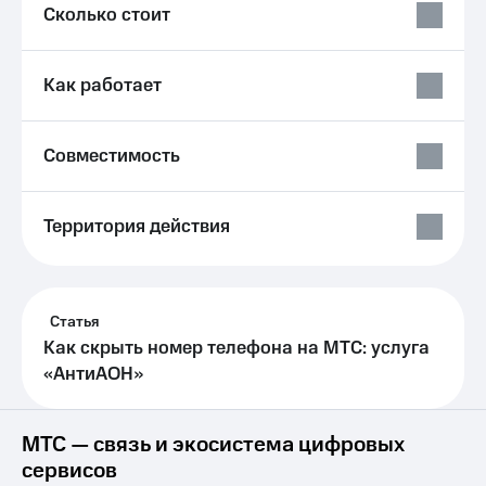
Выбрать
ТВ и телефон
Сколько стоит
красивый
для дома
номер
Услуги
Как работает
Заменить
SIM-
Личный
карту
кабинет
интернета
Совместимость
Перейти
и
на
ТВ
eSIM
Личный
Территория действия
кабинет
Для дома
спутникового
Выберите
ТВ
и подключите
Скачать
ТВ
приложение
Статья
с выгодным
Мой
Как скрыть номер телефона на МТС: услуга
тарифом
МТС
«АнтиАОН»
Акции
Тарифы
Интернет,
ТВ и телефон
Видеонаблюдение
МТС — связь и экосистема цифровых
для дома
для дома
сервисов