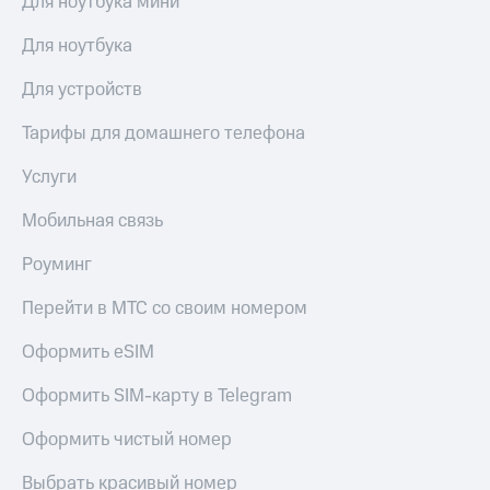
Для ноутбука мини
Live
и не
только
Для ноутбука
Гудок
Безопасность
Для устройств
Мой
МТС
Финансы
Тарифы для домашнего телефона
Все
Детям
приложения
Услуги
и родителям
Инвестиции
Здоровье
Мобильная связь
и фитнес
Получайте
Роуминг
доход
Приложения
онлайн
от МТС
Перейти в МТС со своим номером
Страхование
Акции
Оформить eSIM
Покупка
полисов
Приложения
Оформить SIM-карту в Telegram
онлайн
КИОН
Скидка 30%
Оформить чистый номер
на связь
КИОН
Музыка
Выбрать красивый номер
С картой