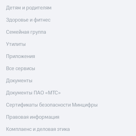
Скидка 30%
с карты
Детям и родителям
на связь
МТС Деньги
Здоровье и фитнес
С картой
Обзоры
МТС
товаров
Деньги
Семейная группа
МТС
Скидки
Накопления
до 40%
Утилиты
на смартфоны
Откладывайте
Приложения
деньги
при
и получайте
Все сервисы
покупке
доход 15%
со связью
Платежи
МТС
Документы
и
переводы
Документы ПАО «МТС»
Пополнить
Сертификаты безопасности Минцифры
номер
МТС
Правовая информация
Настройки
Комплаенс и деловая этика
автоплатежа