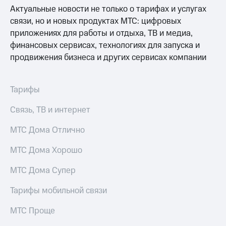
Услуги
Актуальные новости не только о тарифах и услугах
290 ₽/
мес
связи, но и новых продуктах МТС: цифровых
Акции
приложениях для работы и отдыха, ТВ и медиа,
МТС
Домашний
финансовых сервисах, технологиях для запуска и
Premium
интернет
продвижения бизнеса и других сервисах компании
Подписка
Домашнее
на гигабайты
ТВ
интернета,
Тарифы
фильмы,
Спутниковое
музыка
Связь, ТВ и интернет
ТВ
и многое
другое
МТС Дома Отлично
Домашний
Семейная
телефон
группа
МТС Дома Хорошо
Перейти
Скидка
в МТС
МТС Дома Супер
на тарифы,
со своим
общие
номером
Тарифы мобильной связи
подписки
и услуги,
Поддержка
МТС Проще
доступ
к геолокации