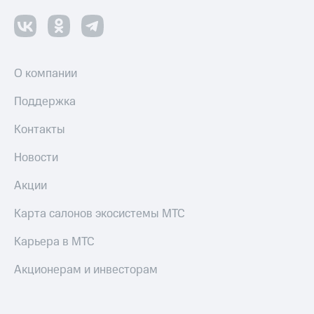
Смартфоны
Наушники
и
колонки
О компании
Умные
часы
Поддержка
и
трекеры
Контакты
Умный
Новости
дом
Акции
Планшеты
Карта салонов экосистемы МТС
Акции
и
Карьера в МТС
скидки
Акционерам и инвесторам
Все
товары