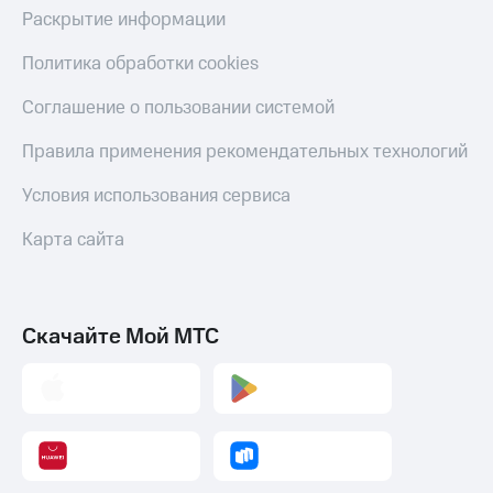
Раскрытие информации
Пополнить
номер
другого
Политика обработки cookies
оператора
Соглашение о пользовании системой
Оплата
интернета
Правила применения рекомендательных технологий
и
ТВ
Условия использования сервиса
Переводы
Карта сайта
с
телефона
на карту
МТС Pay
Скачайте Мой МТС
Оплата
по QR-
коду
за границей
тернет-магазин