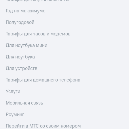
висы и подписки
Сертификаты
МТС
безопасности
Год на максимуме
Premium
Всё
Полугодовой
Подписка
под
на гигабайты
рукой
интернета,
Тарифы для часов и модемов
в Мой МТС
фильмы,
музыка
Для ноутбука мини
Посмотрите,
и многое
что
другое
Для ноутбука
полезного
Семейная
есть
группа
Для устройств
в нашем
приложении
Скидка
Тарифы для домашнего телефона
на тарифы,
КИОН
общие
Услуги
подписки
КИОН
и услуги,
Мобильная связь
Музыка
доступ
к геолокации
КИОН
Роуминг
Кино,
Строки
музыка,
Перейти в МТС со своим номером
книги