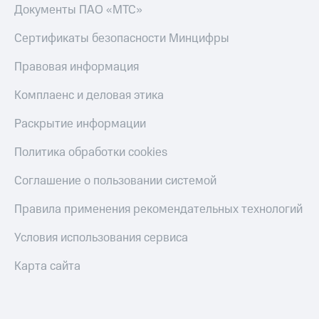
Скидка 30%
с карты
Документы ПАО «МТС»
на связь
МТС Деньги
Сертификаты безопасности Минцифры
С картой
Обзоры
МТС
товаров
Правовая информация
Деньги
МТС
Скидки
Комплаенс и деловая этика
Накопления
до 40%
на смартфоны
Раскрытие информации
Откладывайте
деньги
при
Политика обработки cookies
и получайте
покупке
доход 15%
со связью
Соглашение о пользовании системой
Платежи
МТС
и
Правила применения рекомендательных технологий
переводы
Пополнить
Условия использования сервиса
номер
МТС
Карта сайта
Настройки
автоплатежа