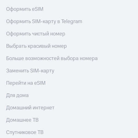
Live
и не
Оформить eSIM
только
Гудок
Безопасность
Оформить SIM-карту в Telegram
Мой
МТС
Финансы
Оформить чистый номер
Все
Детям
Выбрать красивый номер
приложения
и родителям
Больше возможностей выбора номера
Инвестиции
Здоровье
и фитнес
Заменить SIM-карту
Получайте
доход
Приложения
Перейти на eSIM
онлайн
от МТС
Страхование
Для дома
Акции
Покупка
полисов
Домашний интернет
Приложения
онлайн
КИОН
Скидка 30%
Домашнее ТВ
на связь
КИОН
Спутниковое ТВ
Музыка
С картой