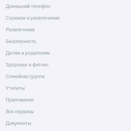
МТС
КИОН
Домашний телефон
Деньги
Строки
МТС
Сервисы и развлечения
Накопления
Live
Развлечения
Откладывайте
Гудок
деньги
Безопасность
и получайте
Мой
доход 15%
МТС
Детям и родителям
Акции
Условия
Все
Здоровье и фитнес
пополнения
приложения
Финансы
Скидка
Семейная группа
Инвестиции
30%
Утилиты
на связь
Получайте
доход
Приложения
онлайн
Тарифы
Страхование
RED,
Все сервисы
РИИЛ
Покупка
и МТС Супер
полисов
дешевле
Документы
онлайн
при оплате