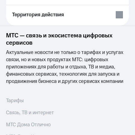
Выбрать
ТВ и телефон
красивый
для дома
номер
Территория действия
Услуги
Заменить
SIM-
Личный
МТС — связь и экосистема цифровых
карту
кабинет
интернета
сервисов
Перейти
и
Актуальные новости не только о тарифах и услугах
на
ТВ
eSIM
Личный
связи, но и новых продуктах МТС: цифровых
кабинет
приложениях для работы и отдыха, ТВ и медиа,
Для дома
спутникового
финансовых сервисах, технологиях для запуска и
Выберите
ТВ
продвижения бизнеса и других сервисах компании
и подключите
Скачать
ТВ
приложение
с выгодным
Мой
тарифом
МТС
Тарифы
Акции
Тарифы
Связь, ТВ и интернет
Интернет,
ТВ и телефон
Видеонаблюдение
МТС Дома Отлично
для дома
для дома